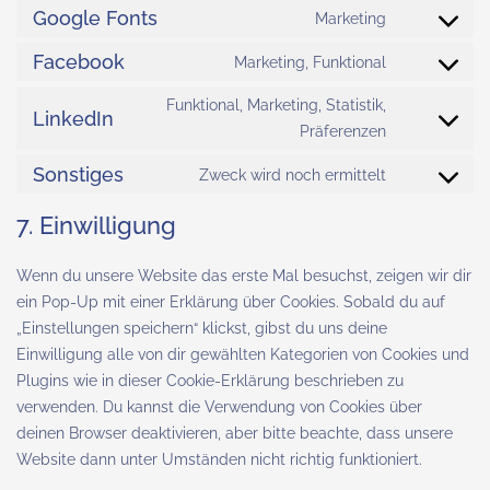
Google Fonts
Marketing
Consent
to
Facebook
Marketing, Funktional
Consent
service
to
Funktional, Marketing, Statistik,
google-
LinkedIn
service
Consent
Präferenzen
fonts
facebook
to
Sonstiges
Zweck wird noch ermittelt
service
Consent
linkedin
to
7. Einwilligung
service
sonstiges
Wenn du unsere Website das erste Mal besuchst, zeigen wir dir
ein Pop-Up mit einer Erklärung über Cookies. Sobald du auf
„Einstellungen speichern“ klickst, gibst du uns deine
Einwilligung alle von dir gewählten Kategorien von Cookies und
Plugins wie in dieser Cookie-Erklärung beschrieben zu
verwenden. Du kannst die Verwendung von Cookies über
deinen Browser deaktivieren, aber bitte beachte, dass unsere
Website dann unter Umständen nicht richtig funktioniert.